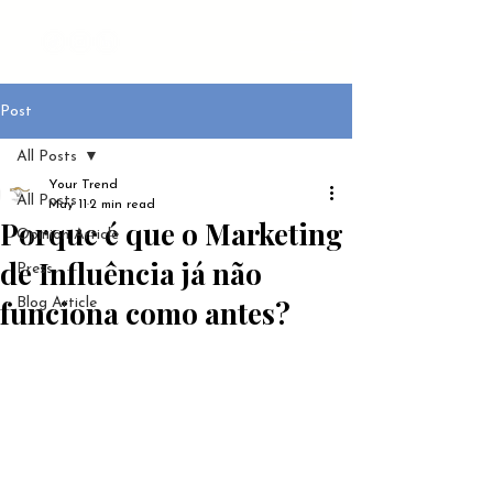
Post
All Posts
Your Trend
All Posts
May 11
2 min read
Porque é que o Marketing
Opinion Article
de Influência já não
Press
funciona como antes?
Blog Article