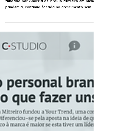
A cumprir cinco anos de vida, a Your Trend,
fundada por Andreia de Araújo Mitreiro em plena
pandemia, continua focada no crescimento sem
abdicar daquilo que traz no ADN: a
personalização. Estávamos em plena pandemia
quando uma marketeer, psicóloga e organizadora
de eventos decidiu concretizar uma ideiazinha. Em
2020, quando todas as comunicações estavam
semicongeladas, Andreia de Araújo Mitreiro
lançava a Your Trend, aventurando-se primeiro
como freelancer na comunicação e m