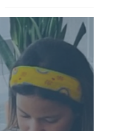
A marketeer e psicóloga Andreia Mitreiro fundou a
Your Trend , uma consultora especializada em
personal branding, em plena pandemia. Diferenciou-
se pela aposta na ideia de que “as marcas são
pessoas” porque a ligação do público à marca é
maior se esta tiver um líder influencer à frente. Em
2020, o primeiro ano da pandemia, a marketeer,
psicóloga e organizadora de eventos Andreia de
Araújo Mitreiro ousou entrar como freelancer no
competitivo mercado da comunicação e do market