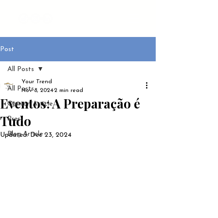
Post
All Posts
Your Trend
All Posts
Nov 8, 2024
2 min read
Eventos: A Preparação é
Opinion Article
Tudo
Press
Blog Article
Updated:
Dec 23, 2024