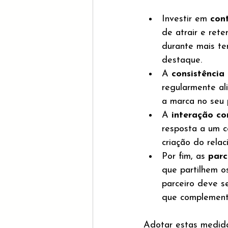
Investir em 
con
de atrair e rete
durante mais t
destaque.
A 
consistência
regularmente al
a marca no seu
A 
interação co
resposta a um co
criação do relac
Por fim, as 
parc
que partilhem o
parceiro deve s
que complemente
Adotar estas medida