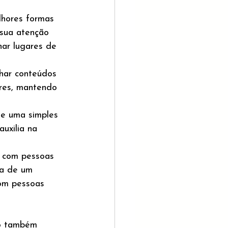
lhores formas 
 sua atenção 
ar lugares de 
har conteúdos 
ores, mantendo 
de uma simples 
uxilia na 
 com pessoas 
ha de um 
com pessoas 
mo também 