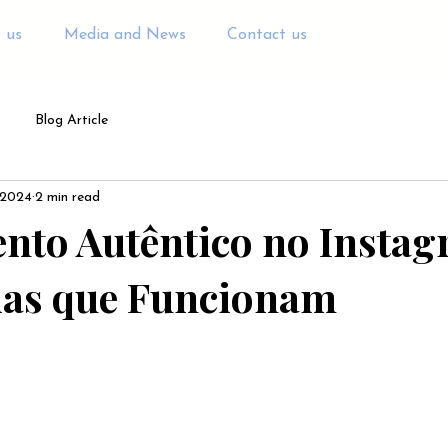
 us
Media and News
Contact us
Blog Article
 2024
2 min read
nto Autêntico no Instag
ias que Funcionam