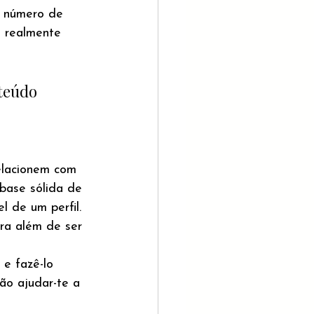
e número de 
a realmente 
teúdo 
relacionem com 
base sólida de 
l de um perfil.
ra além de ser 
e fazê-lo 
ão ajudar-te a 