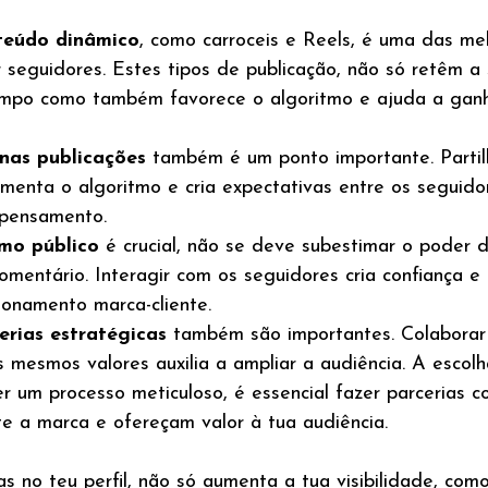
teúdo dinâmico
, como carroceis e Reels, é uma das me
r seguidores. Estes tipos de publicação, não só retêm a
empo como também favorece o algoritmo e ajuda a ganh
 nas publicações
 também é um ponto importante. Partil
imenta o algoritmo e cria expectativas entre os seguid
 pensamento.
mo público
 é crucial, não se deve subestimar o poder 
mentário. Interagir com os seguidores cria confiança e a
ionamento marca-cliente.
erias estratégicas
 também são importantes. Colaborar
s mesmos valores auxilia a ampliar a audiência. A escol
er um processo meticuloso, é essencial fazer parcerias 
 a marca e ofereçam valor à tua audiência.
s no teu perfil, não só aumenta a tua visibilidade, co