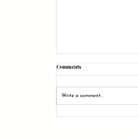
Comments
Write a comment...
O Que Torna Algo Viral?