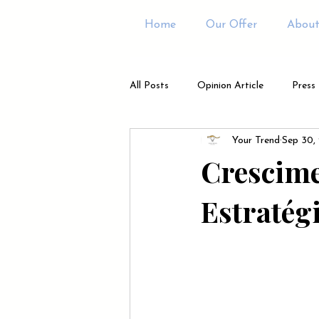
Home
Our Offer
About
All Posts
Opinion Article
Press
Your Trend
Sep 30,
Crescime
Estratég